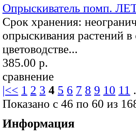
Опрыскиватель помп. ЛЕТ
Срок хранения: неограни
опрыскивания растений в 
цветоводстве...
385.00 р.
сравнение
|<
<
1
2
3
4
5
6
7
8
9
10
11
.
Показано с 46 по 60 из 16
Информация