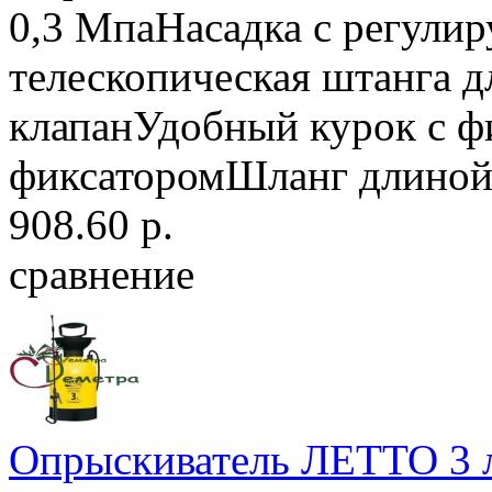
0,3 МпаНасадка с регули
телескопическая штанга 
клапанУдобный курок с фи
фиксаторомШланг длиной 
908.60 р.
сравнение
Опрыскиватель ЛЕТТО 3 л