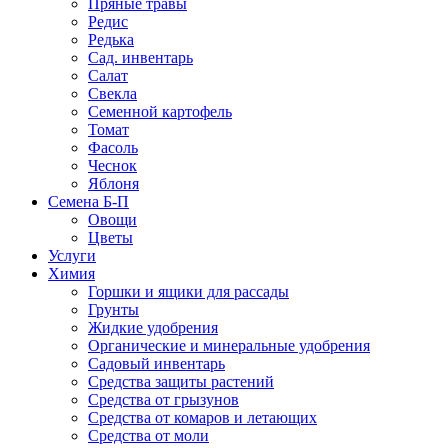
Пряные травы
Редис
Редька
Сад. инвентарь
Салат
Свекла
Семенной картофель
Томат
Фасоль
Чеснок
Яблоня
Семена Б-П
Овощи
Цветы
Услуги
Химия
Горшки и ящики для рассады
Грунты
Жидкие удобрения
Органические и минеральные удобрения
Садовый инвентарь
Средства защиты растений
Средства от грызунов
Средства от комаров и летающих
Средства от моли