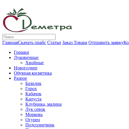
Главная
Скачать прайс
Статьи
Заказ Товара
Отправить заявку
Ко
Горшки
Луковичные
Хвойные
Новогоднее
Обувная косметика
Разное
Базилик
Горох
Кабачок
Капуста
Клубника, малина
Лук севок
Морковь
Огурец
Подсолнечник