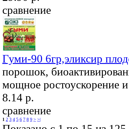
сравнение
Гуми-90 6гр,эликсир пло
порошок, биоактивирован
мощное ростоускорение и 
8.14 р.
сравнение
1
2
3
4
5
6
7
8
9
>
>|
Показано с 1 по 15 из 125 