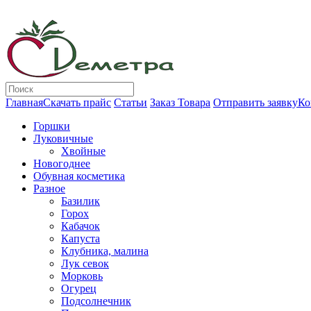
Главная
Скачать прайс
Статьи
Заказ Товара
Отправить заявку
Ко
Горшки
Луковичные
Хвойные
Новогоднее
Обувная косметика
Разное
Базилик
Горох
Кабачок
Капуста
Клубника, малина
Лук севок
Морковь
Огурец
Подсолнечник