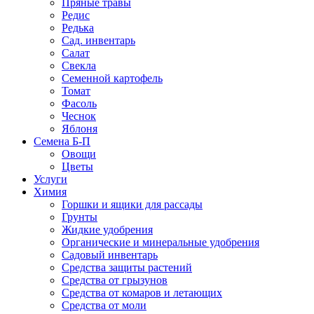
Пряные травы
Редис
Редька
Сад. инвентарь
Салат
Свекла
Семенной картофель
Томат
Фасоль
Чеснок
Яблоня
Семена Б-П
Овощи
Цветы
Услуги
Химия
Горшки и ящики для рассады
Грунты
Жидкие удобрения
Органические и минеральные удобрения
Садовый инвентарь
Средства защиты растений
Средства от грызунов
Средства от комаров и летающих
Средства от моли