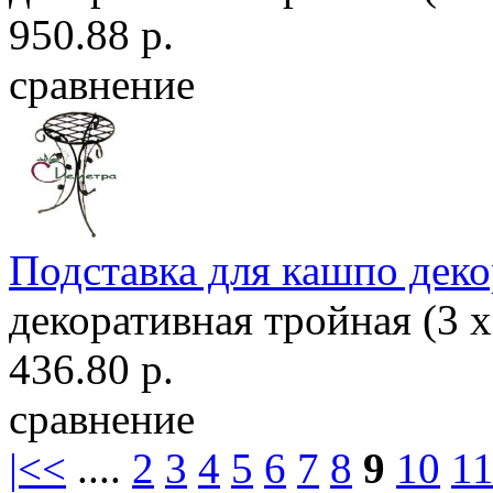
950.88 р.
сравнение
Подставка для кашпо деко
декоративная тройная (3 х
436.80 р.
сравнение
|<
<
....
2
3
4
5
6
7
8
9
10
1