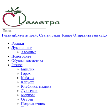
Главная
Скачать прайс
Статьи
Заказ Товара
Отправить заявку
Ко
Горшки
Луковичные
Хвойные
Новогоднее
Обувная косметика
Разное
Базилик
Горох
Кабачок
Капуста
Клубника, малина
Лук севок
Морковь
Огурец
Подсолнечник