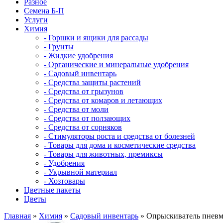
Разное
Семена Б-П
Услуги
Химия
- Горшки и ящики для рассады
- Грунты
- Жидкие удобрения
- Органические и минеральные удобрения
- Садовый инвентарь
- Средства защиты растений
- Средства от грызунов
- Средства от комаров и летающих
- Средства от моли
- Средства от ползающих
- Средства от сорняков
- Стимуляторы роста и средства от болезней
- Товары для дома и косметические средства
- Товары для животных, премиксы
- Удобрения
- Укрывной материал
- Хозтовары
Цветные пакеты
Цветы
Главная
»
Химия
»
Садовый инвентарь
» Опрыскиватель пневм.