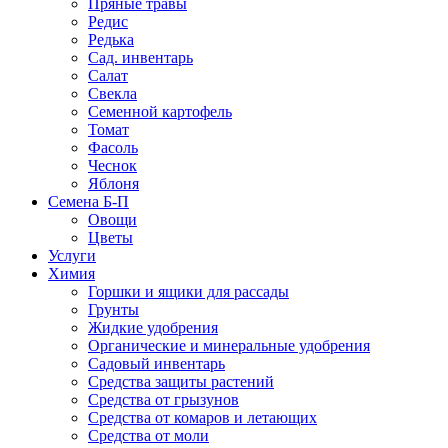
Пряные травы
Редис
Редька
Сад. инвентарь
Салат
Свекла
Семенной картофель
Томат
Фасоль
Чеснок
Яблоня
Семена Б-П
Овощи
Цветы
Услуги
Химия
Горшки и ящики для рассады
Грунты
Жидкие удобрения
Органические и минеральные удобрения
Садовый инвентарь
Средства защиты растений
Средства от грызунов
Средства от комаров и летающих
Средства от моли