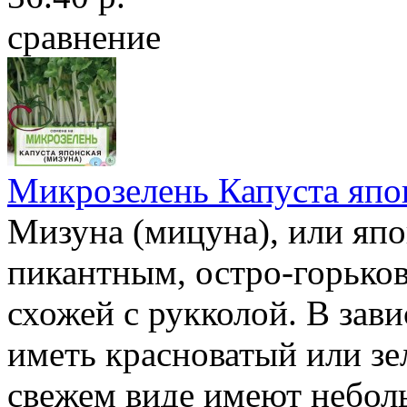
сравнение
Микрозелень Капуста япо
Мизуна (мицуна), или япо
пикантным, остро-горьков
схожей с рукколой. В зави
иметь красноватый или зе
свежем виде имеют небол