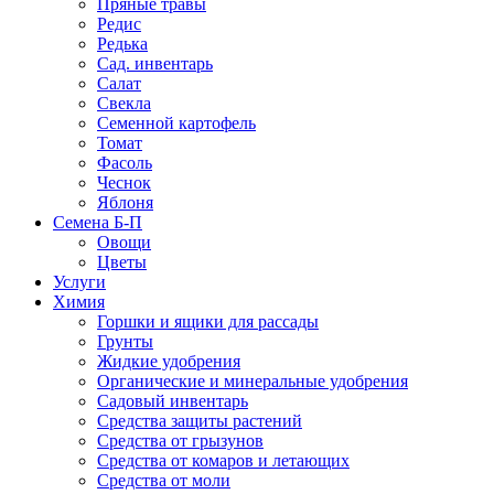
Пряные травы
Редис
Редька
Сад. инвентарь
Салат
Свекла
Семенной картофель
Томат
Фасоль
Чеснок
Яблоня
Семена Б-П
Овощи
Цветы
Услуги
Химия
Горшки и ящики для рассады
Грунты
Жидкие удобрения
Органические и минеральные удобрения
Садовый инвентарь
Средства защиты растений
Средства от грызунов
Средства от комаров и летающих
Средства от моли