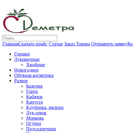
Главная
Скачать прайс
Статьи
Заказ Товара
Отправить заявку
Ко
Горшки
Луковичные
Хвойные
Новогоднее
Обувная косметика
Разное
Базилик
Горох
Кабачок
Капуста
Клубника, малина
Лук севок
Морковь
Огурец
Подсолнечник