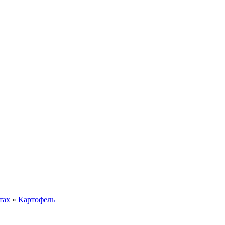
тах
»
Картофель