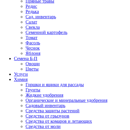
Пряные травы
Редис
Редька
Сад. инвентарь
Салат
Свекла
Семенной картофель
Томат
Фасоль
Чеснок
Яблоня
Семена Б-П
Овощи
Цветы
Услуги
Химия
Горшки и ящики для рассады
Грунты
Жидкие удобрения
Органические и минеральные удобрения
Садовый инвентарь
Средства защиты растений
Средства от грызунов
Средства от комаров и летающих
Средства от моли