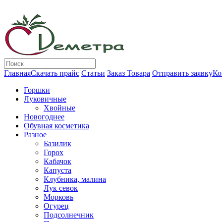
Главная
Скачать прайс
Статьи
Заказ Товара
Отправить заявку
Ко
Горшки
Луковичные
Хвойные
Новогоднее
Обувная косметика
Разное
Базилик
Горох
Кабачок
Капуста
Клубника, малина
Лук севок
Морковь
Огурец
Подсолнечник