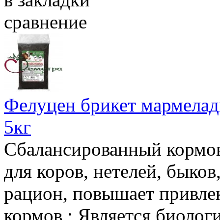
сравнение
Фелуцен брикет мармеладн
5кг
Сбалансированный кормов
для коров, нетелей, быков
рацион, повышает привлек
кормов ; Является биолог