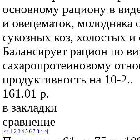
основному рациону в вид
и овецематок, молодняка о
сукозных коз, холостых и
Балансирует рацион по в
сахаропротеиновому отно
продуктивность на 10-2..
161.01 р.
в закладки
сравнение
|<
<
1
2
3
4
5
6
7
8
>
>|