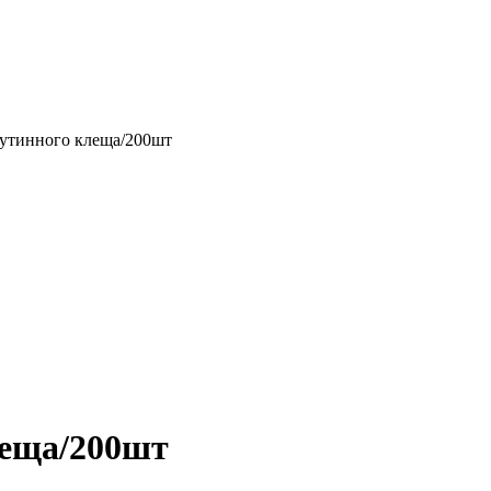
аутинного клеща/200шт
леща/200шт