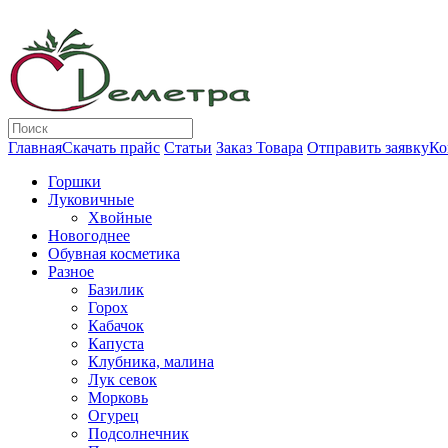
Главная
Скачать прайс
Статьи
Заказ Товара
Отправить заявку
Ко
Горшки
Луковичные
Хвойные
Новогоднее
Обувная косметика
Разное
Базилик
Горох
Кабачок
Капуста
Клубника, малина
Лук севок
Морковь
Огурец
Подсолнечник