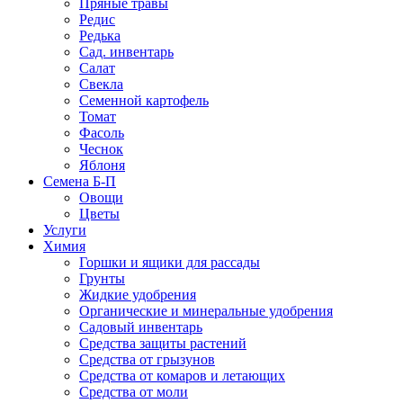
Пряные травы
Редис
Редька
Сад. инвентарь
Салат
Свекла
Семенной картофель
Томат
Фасоль
Чеснок
Яблоня
Семена Б-П
Овощи
Цветы
Услуги
Химия
Горшки и ящики для рассады
Грунты
Жидкие удобрения
Органические и минеральные удобрения
Садовый инвентарь
Средства защиты растений
Средства от грызунов
Средства от комаров и летающих
Средства от моли