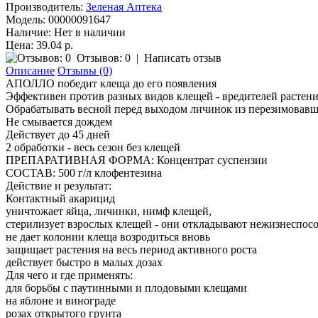
Производитель:
Зеленая Аптека
Модель:
00000091647
Наличие:
Нет в наличии
Цена: 39.04 р.
Отзывов: 0
|
Написать отзыв
Описание
Отзывы (0)
АПОЛЛО победит клеща до его появления
Эффективен против разных видов клещей - вредителей растен
Обрабатывать весной перед выходом личинок из перезимовавши
Не смывается дождем
Действует до 45 дней
2 обработки - весь сезон без клещей
ПРЕПАРАТИВНАЯ ФОРМА: Концентрат суспензии
СОСТАВ: 500 г/л клофентезина
Действие и результат:
Контактный акарицид
уничтожает яйца, личинки, нимф клещей,
стерилизует взрослых клещей - они откладывают нежизнеспос
не дает колонии клеща возродиться вновь
защищает растения на весь период активного роста
действует быстро в малых дозах
Для чего и где применять:
для борьбы с паутинными и плодовыми клещами
на яблоне и винограде
розах открытого грунта