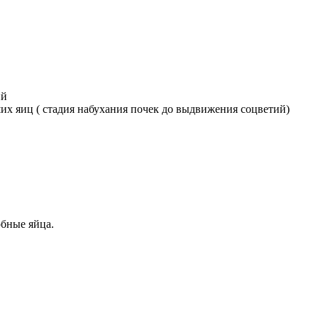
ий
х яиц ( стадия набухания почек до выдвижения соцветий)
обные яйца.