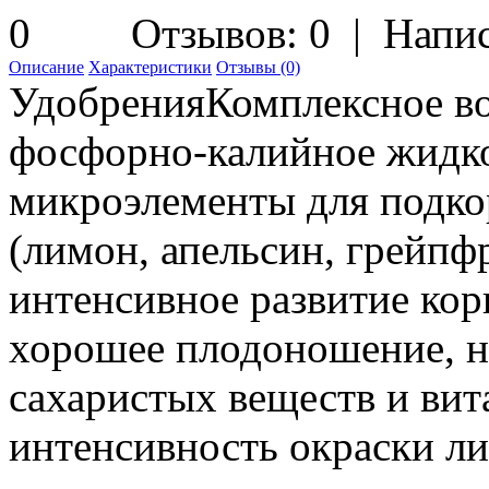
Отзывов: 0
|
Напис
Описание
Характеристики
Отзывы (0)
УдобренияКомплексное во
фосфорно-калийное жидко
микроэлементы для подко
(лимон, апельсин, грейпф
интенсивное развитие кор
хорошее плодоношение, н
сахаристых веществ и ви
интенсивность окраски ли