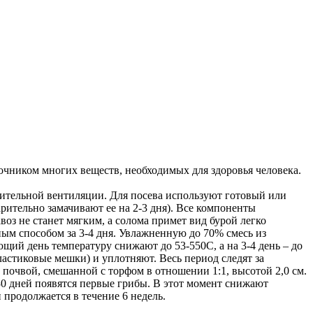
очником многих веществ, необходимых для здоровья человека.
ельной вентиляции. Для посева используют готовый или
рительно замачивают ее на 2-3 дня). Все компоненты
воз не станет мягким, а солома примет вид бурой легко
ным способом за 3-4 дня. Увлажненную до 70% смесь из
ющий день температуру снижают до 53-550С, а на 3-4 день – до
астиковые мешки) и уплотняют. Весь период следят за
 почвой, смешанной с торфом в отношении 1:1, высотой 2,0 см.
30 дней появятся первые грибы. В этот момент снижают
продолжается в течение 6 недель.