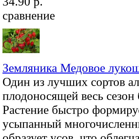
34.90 р.
сравнение
Земляника Медовое лукош
Один из лучших сортов а
плодоносящей весь сезон 
Растение быстро формиру
усыпанный многочисленны
образует усов, что облегч