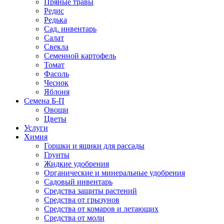
Пряные травы
Редис
Редька
Сад. инвентарь
Салат
Свекла
Семенной картофель
Томат
Фасоль
Чеснок
Яблоня
Семена Б-П
Овощи
Цветы
Услуги
Химия
Горшки и ящики для рассады
Грунты
Жидкие удобрения
Органические и минеральные удобрения
Садовый инвентарь
Средства защиты растений
Средства от грызунов
Средства от комаров и летающих
Средства от моли