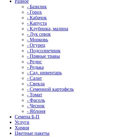
Разное
- Базилик
- Горох
- Кабачок
- Капуста
- Клубника, малина
- Лук севок
- Морковь
- Огурец
- Подсолнечник
- Пряные травы
- Редис
- Редька
- Сад. инвентарь
- Салат
- Свекла
- Семенной картофель
- Томат
- Фасоль
- Чеснок
- Яблоня
Семена Б-П
Услуги
Химия
Цветные пакеты