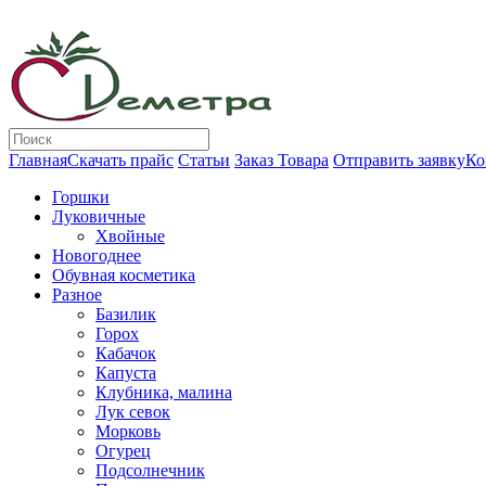
Главная
Скачать прайс
Статьи
Заказ Товара
Отправить заявку
Ко
Горшки
Луковичные
Хвойные
Новогоднее
Обувная косметика
Разное
Базилик
Горох
Кабачок
Капуста
Клубника, малина
Лук севок
Морковь
Огурец
Подсолнечник