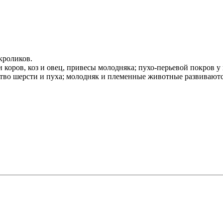
кроликов.
 коров, коз и овец, привесы молодняка; пухо-перьевой покров у
чество шерсти и пуха; молодняк и племенные животные развивают