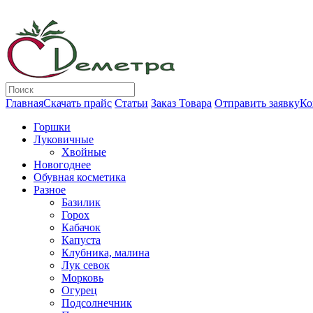
Главная
Скачать прайс
Статьи
Заказ Товара
Отправить заявку
Ко
Горшки
Луковичные
Хвойные
Новогоднее
Обувная косметика
Разное
Базилик
Горох
Кабачок
Капуста
Клубника, малина
Лук севок
Морковь
Огурец
Подсолнечник