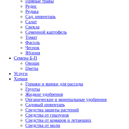
Пряные травы
Редис
Редька
Сад. инвентарь
Салат
Свекла
Семенной картофель
Томат
Фасоль
Чеснок
Яблоня
Семена Б-П
Овощи
Цветы
Услуги
Химия
Горшки и ящики для рассады
Грунты
Жидкие удобрения
Органические и минеральные удобрения
Садовый инвентарь
Средства защиты растений
Средства от грызунов
Средства от комаров и летающих
Средства от моли