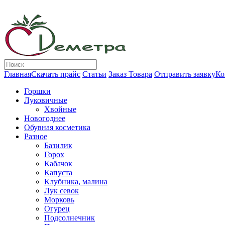
Главная
Скачать прайс
Статьи
Заказ Товара
Отправить заявку
Ко
Горшки
Луковичные
Хвойные
Новогоднее
Обувная косметика
Разное
Базилик
Горох
Кабачок
Капуста
Клубника, малина
Лук севок
Морковь
Огурец
Подсолнечник