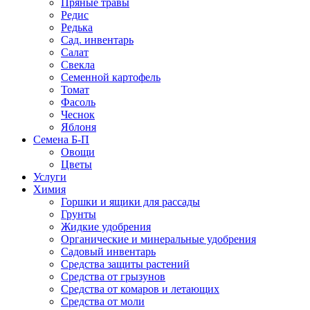
Пряные травы
Редис
Редька
Сад. инвентарь
Салат
Свекла
Семенной картофель
Томат
Фасоль
Чеснок
Яблоня
Семена Б-П
Овощи
Цветы
Услуги
Химия
Горшки и ящики для рассады
Грунты
Жидкие удобрения
Органические и минеральные удобрения
Садовый инвентарь
Средства защиты растений
Средства от грызунов
Средства от комаров и летающих
Средства от моли