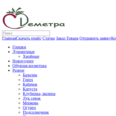
Главная
Скачать прайс
Статьи
Заказ Товара
Отправить заявку
Ко
Горшки
Луковичные
Хвойные
Новогоднее
Обувная косметика
Разное
Базилик
Горох
Кабачок
Капуста
Клубника, малина
Лук севок
Морковь
Огурец
Подсолнечник