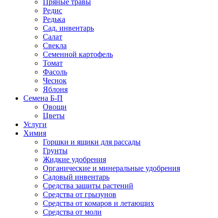
Пряные травы
Редис
Редька
Сад. инвентарь
Салат
Свекла
Семенной картофель
Томат
Фасоль
Чеснок
Яблоня
Семена Б-П
Овощи
Цветы
Услуги
Химия
Горшки и ящики для рассады
Грунты
Жидкие удобрения
Органические и минеральные удобрения
Садовый инвентарь
Средства защиты растений
Средства от грызунов
Средства от комаров и летающих
Средства от моли