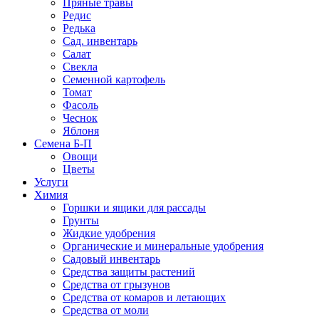
Пряные травы
Редис
Редька
Сад. инвентарь
Салат
Свекла
Семенной картофель
Томат
Фасоль
Чеснок
Яблоня
Семена Б-П
Овощи
Цветы
Услуги
Химия
Горшки и ящики для рассады
Грунты
Жидкие удобрения
Органические и минеральные удобрения
Садовый инвентарь
Средства защиты растений
Средства от грызунов
Средства от комаров и летающих
Средства от моли