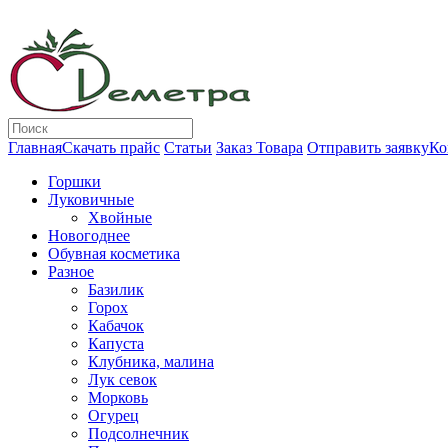
Главная
Скачать прайс
Статьи
Заказ Товара
Отправить заявку
Ко
Горшки
Луковичные
Хвойные
Новогоднее
Обувная косметика
Разное
Базилик
Горох
Кабачок
Капуста
Клубника, малина
Лук севок
Морковь
Огурец
Подсолнечник