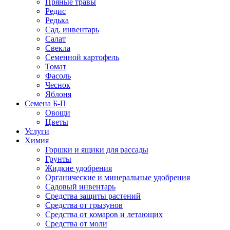
Пряные травы
Редис
Редька
Сад. инвентарь
Салат
Свекла
Семенной картофель
Томат
Фасоль
Чеснок
Яблоня
Семена Б-П
Овощи
Цветы
Услуги
Химия
Горшки и ящики для рассады
Грунты
Жидкие удобрения
Органические и минеральные удобрения
Садовый инвентарь
Средства защиты растений
Средства от грызунов
Средства от комаров и летающих
Средства от моли