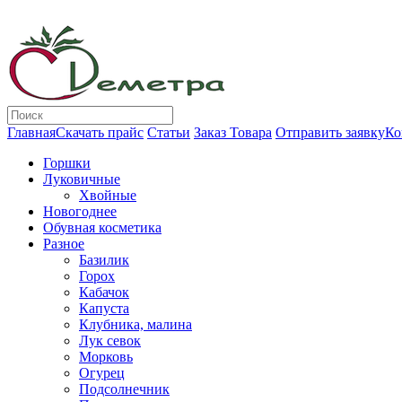
Главная
Скачать прайс
Статьи
Заказ Товара
Отправить заявку
Ко
Горшки
Луковичные
Хвойные
Новогоднее
Обувная косметика
Разное
Базилик
Горох
Кабачок
Капуста
Клубника, малина
Лук севок
Морковь
Огурец
Подсолнечник