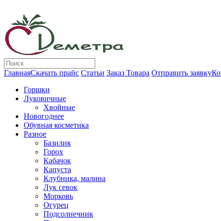
Главная
Скачать прайс
Статьи
Заказ Товара
Отправить заявку
Ко
Горшки
Луковичные
Хвойные
Новогоднее
Обувная косметика
Разное
Базилик
Горох
Кабачок
Капуста
Клубника, малина
Лук севок
Морковь
Огурец
Подсолнечник