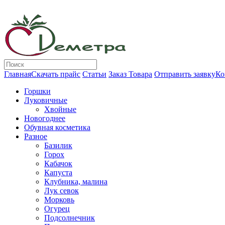
Главная
Скачать прайс
Статьи
Заказ Товара
Отправить заявку
Ко
Горшки
Луковичные
Хвойные
Новогоднее
Обувная косметика
Разное
Базилик
Горох
Кабачок
Капуста
Клубника, малина
Лук севок
Морковь
Огурец
Подсолнечник