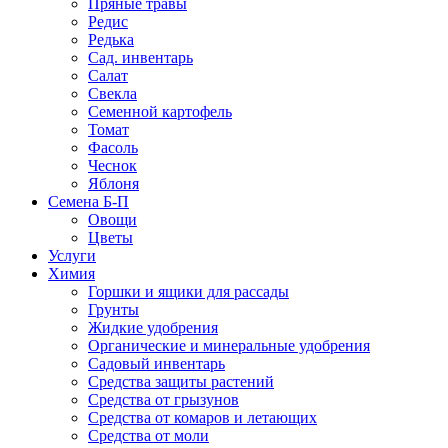
Пряные травы
Редис
Редька
Сад. инвентарь
Салат
Свекла
Семенной картофель
Томат
Фасоль
Чеснок
Яблоня
Семена Б-П
Овощи
Цветы
Услуги
Химия
Горшки и ящики для рассады
Грунты
Жидкие удобрения
Органические и минеральные удобрения
Садовый инвентарь
Средства защиты растений
Средства от грызунов
Средства от комаров и летающих
Средства от моли