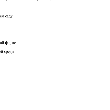
ем саду
ной форме
ей среды