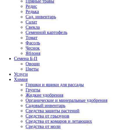
Пряные травы
Редис
Редька
Сад. инвентарь
Салат
Свекла
Семенной картофель
Томат
Фасоль
Чеснок
Яблоня
Семена Б-П
Овощи
Цветы
Услуги
Химия
Горшки и ящики для рассады
Грунты
Жидкие удобрения
Органические и минеральные удобрения
Садовый инвентарь
Средства защиты растений
Средства от грызунов
Средства от комаров и летающих
Средства от моли