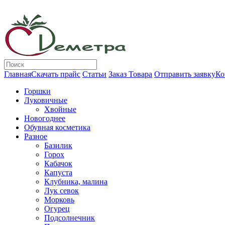
Главная
Скачать прайс
Статьи
Заказ Товара
Отправить заявку
Ко
Горшки
Луковичные
Хвойные
Новогоднее
Обувная косметика
Разное
Базилик
Горох
Кабачок
Капуста
Клубника, малина
Лук севок
Морковь
Огурец
Подсолнечник