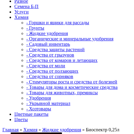
Разное
Семена Б-П
Услуги
Химия
- Горшки и ящики для рассады
- Грунты
- Жидкие удобрения
- Органические и минеральные удобрения
- Садовый инвентарь
- Средства защиты растений
- Средства от грызунов
- Средства от комаров и летающих
- Средства от моли
- Средства от ползающих
- Средства от сорняков
- Стимуляторы роста и средства от болезней
- Товары для дома и косметические средства
- Товары для животных, премиксы
- Удобрения
- Укрывной материал
- Хозтовары
Цветные пакеты
Цветы
Главная
»
Химия
»
Жидкие удобрения
» Биоспектр 0,25л