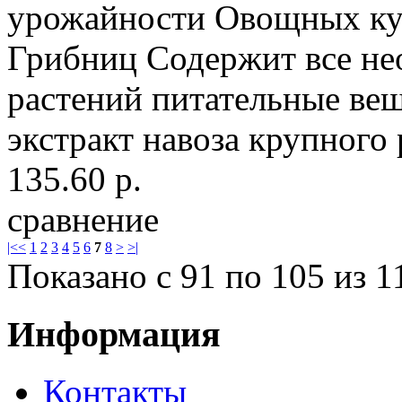
урожайности Овощных ку
Грибниц Содержит все не
растений питательные вещ
экстракт навоза крупного 
135.60 р.
сравнение
|<
<
1
2
3
4
5
6
7
8
>
>|
Показано с 91 по 105 из 1
Информация
Контакты