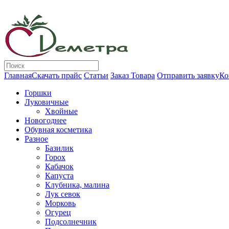
Главная
Скачать прайс
Статьи
Заказ Товара
Отправить заявку
Ко
Горшки
Луковичные
Хвойные
Новогоднее
Обувная косметика
Разное
Базилик
Горох
Кабачок
Капуста
Клубника, малина
Лук севок
Морковь
Огурец
Подсолнечник