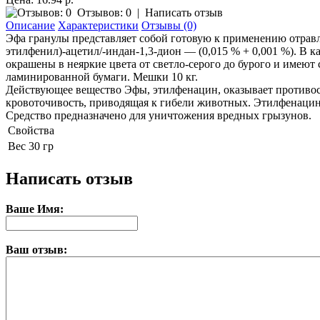
Отзывов: 0
|
Написать отзыв
Описание
Характеристики
Отзывы (0)
Эфа гранулы представляет собой готовую к применению отравл
этилфенил)-ацетил/-индан-1,3-дион — (0,015 % + 0,001 %). В
окрашены в неяркие цвета от светло-серого до бурого и имеют
ламинированной бумаги. Мешки 10 кг.
Действующее вещество Эфы, этилфенацин, оказывает противосв
кровоточивость, приводящая к гибели животных. Этилфенацин
Средство предназначено для уничтожения вредных грызунов.
Свойства
Вес
30 гр
Написать отзыв
Ваше Имя:
Ваш отзыв: