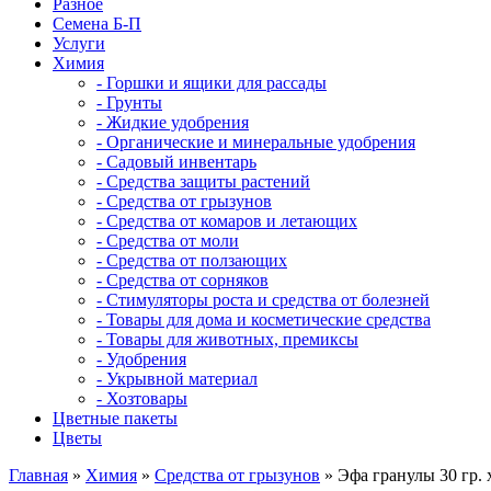
Разное
Семена Б-П
Услуги
Химия
- Горшки и ящики для рассады
- Грунты
- Жидкие удобрения
- Органические и минеральные удобрения
- Садовый инвентарь
- Средства защиты растений
- Средства от грызунов
- Средства от комаров и летающих
- Средства от моли
- Средства от ползающих
- Средства от сорняков
- Стимуляторы роста и средства от болезней
- Товары для дома и косметические средства
- Товары для животных, премиксы
- Удобрения
- Укрывной материал
- Хозтовары
Цветные пакеты
Цветы
Главная
»
Химия
»
Средства от грызунов
» Эфа гранулы 30 гр. 