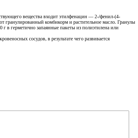
йствующего вещества входит этилфенацин — 2-/фенил-(4-
уют гранулированный комбикорм и растительное масло. Гранулы
30 г в герметично запаянные пакеты из полиэтилена или
овеносных сосудов, в результате чего развивается