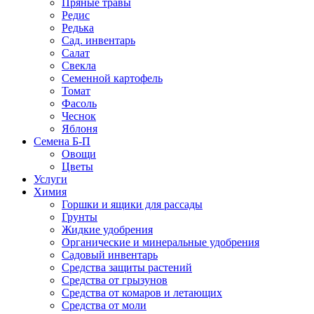
Пряные травы
Редис
Редька
Сад. инвентарь
Салат
Свекла
Семенной картофель
Томат
Фасоль
Чеснок
Яблоня
Семена Б-П
Овощи
Цветы
Услуги
Химия
Горшки и ящики для рассады
Грунты
Жидкие удобрения
Органические и минеральные удобрения
Садовый инвентарь
Средства защиты растений
Средства от грызунов
Средства от комаров и летающих
Средства от моли