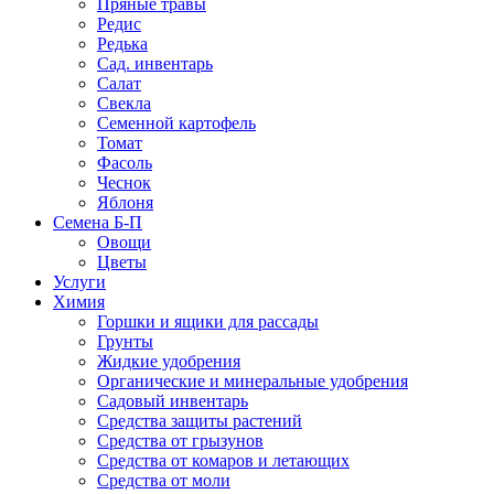
Пряные травы
Редис
Редька
Сад. инвентарь
Салат
Свекла
Семенной картофель
Томат
Фасоль
Чеснок
Яблоня
Семена Б-П
Овощи
Цветы
Услуги
Химия
Горшки и ящики для рассады
Грунты
Жидкие удобрения
Органические и минеральные удобрения
Садовый инвентарь
Средства защиты растений
Средства от грызунов
Средства от комаров и летающих
Средства от моли