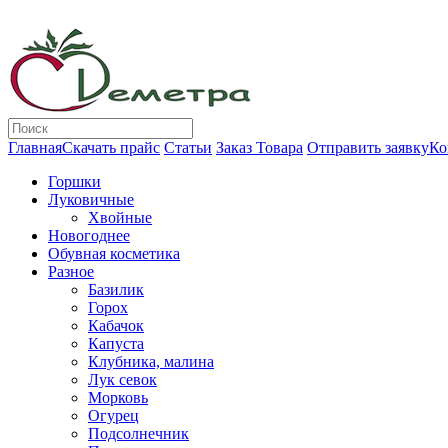
Главная
Скачать прайс
Статьи
Заказ Товара
Отправить заявку
Ко
Горшки
Луковичные
Хвойные
Новогоднее
Обувная косметика
Разное
Базилик
Горох
Кабачок
Капуста
Клубника, малина
Лук севок
Морковь
Огурец
Подсолнечник