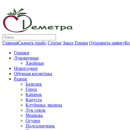
Главная
Скачать прайс
Статьи
Заказ Товара
Отправить заявку
Ко
Горшки
Луковичные
Хвойные
Новогоднее
Обувная косметика
Разное
Базилик
Горох
Кабачок
Капуста
Клубника, малина
Лук севок
Морковь
Огурец
Подсолнечник