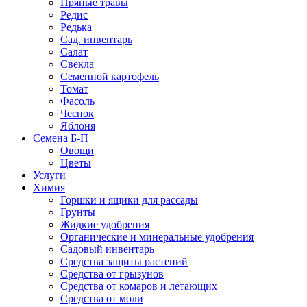
Пряные травы
Редис
Редька
Сад. инвентарь
Салат
Свекла
Семенной картофель
Томат
Фасоль
Чеснок
Яблоня
Семена Б-П
Овощи
Цветы
Услуги
Химия
Горшки и ящики для рассады
Грунты
Жидкие удобрения
Органические и минеральные удобрения
Садовый инвентарь
Средства защиты растений
Средства от грызунов
Средства от комаров и летающих
Средства от моли