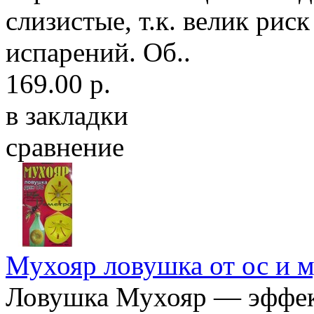
слизистые, т.к. велик рис
испарений. Об..
169.00 р.
в закладки
сравнение
Мухояр ловушка от ос и 
Ловушка Мухояр — эффек