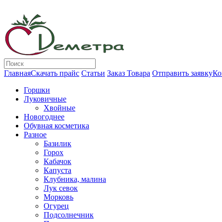
Главная
Скачать прайс
Статьи
Заказ Товара
Отправить заявку
Ко
Горшки
Луковичные
Хвойные
Новогоднее
Обувная косметика
Разное
Базилик
Горох
Кабачок
Капуста
Клубника, малина
Лук севок
Морковь
Огурец
Подсолнечник