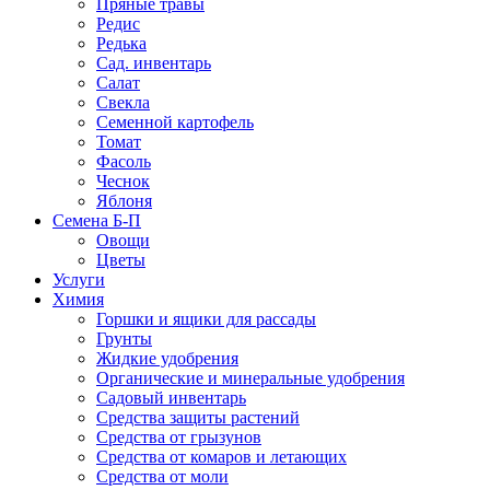
Пряные травы
Редис
Редька
Сад. инвентарь
Салат
Свекла
Семенной картофель
Томат
Фасоль
Чеснок
Яблоня
Семена Б-П
Овощи
Цветы
Услуги
Химия
Горшки и ящики для рассады
Грунты
Жидкие удобрения
Органические и минеральные удобрения
Садовый инвентарь
Средства защиты растений
Средства от грызунов
Средства от комаров и летающих
Средства от моли