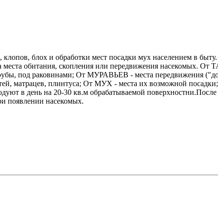
в, клопов, блох и обработки мест посадки мух населением в 
 на места обитания, скопления или передвижения насекомых. От
убы, под раковинами; От МУРАВЬЕВ - места передвижения ("д
ей, матрацев, плинтуса; От МУХ - места их возможной посадки; 
дуют в день на 20-30 кв.м обрабатываемой поверхностни.После 
ри появлении насекомых.