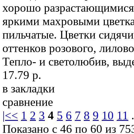
хорошо разрастающимися 
яркими махровыми цветка
пильчатые. Цветки сидяч
оттенков розового, лилово
Тепло- и светолюбив, выд
17.79 р.
в закладки
сравнение
|<
<
1
2
3
4
5
6
7
8
9
10
11
.
Показано с 46 по 60 из 75