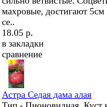
сильно ветвистые. Соцвет
махровые, достигают 5см 
се..
18.05 р.
в закладки
сравнение
Астра Седая дама алая
Тип - Пионовидная. Куст