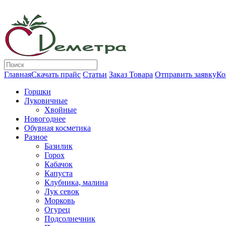
Главная
Скачать прайс
Статьи
Заказ Товара
Отправить заявку
Ко
Горшки
Луковичные
Хвойные
Новогоднее
Обувная косметика
Разное
Базилик
Горох
Кабачок
Капуста
Клубника, малина
Лук севок
Морковь
Огурец
Подсолнечник