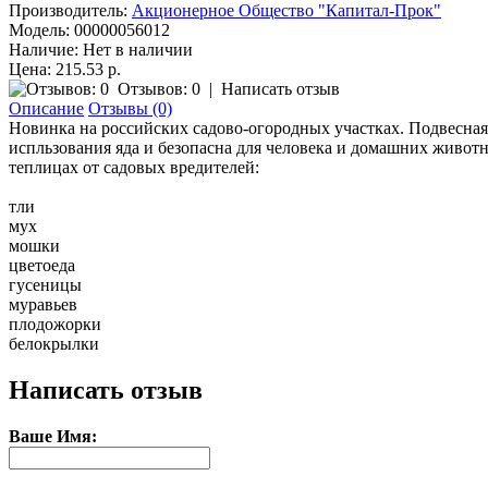
Производитель:
Акционерное Общество "Капитал-Прок"
Модель:
00000056012
Наличие:
Нет в наличии
Цена: 215.53 р.
Отзывов: 0
|
Написать отзыв
Описание
Отзывы (0)
Новинка на российских садово-огородных участках. Подвесная 
испльзования яда и безопасна для человека и домашних живот
теплицах от садовых вредителей:
тли
мух
мошки
цветоеда
гусеницы
муравьев
плодожорки
белокрылки
Написать отзыв
Ваше Имя: