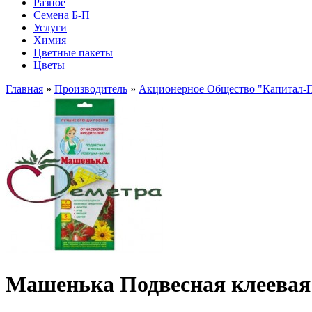
Разное
Семена Б-П
Услуги
Химия
Цветные пакеты
Цветы
Главная
»
Производитель
»
Акционерное Общество "Капитал-
Машенька Подвесная клеевая 