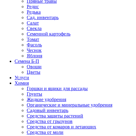
Пряные травы
Редис
Редька
Сад. инвентарь
Салат
Свекла
Семенной картофель
Томат
Фасоль
Чеснок
Яблоня
Семена Б-П
Овощи
Цветы
Услуги
Химия
Горшки и ящики для рассады
Грунты
Жидкие удобрения
Органические и минеральные удобрения
Садовый инвентарь
Средства защиты растений
Средства от грызунов
Средства от комаров и летающих
Средства от моли